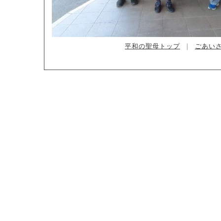
平和の聖母トップ
｜
ごあい