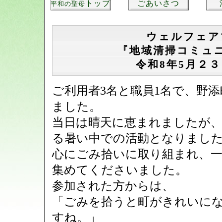
トップ
ごあいさつ
平和の聖母
ウェルフェア
『地域清掃コミュ
令和8年5月２
ご利用者3名と職員1名で、野
ました。
当日は晴天に恵まれましたが
る暑い中での活動となりまし
心にごみ拾いに取り組まれ、
集めてくださいました。
参加された方からは、
「ごみを拾うと町がきれいに
すね。」